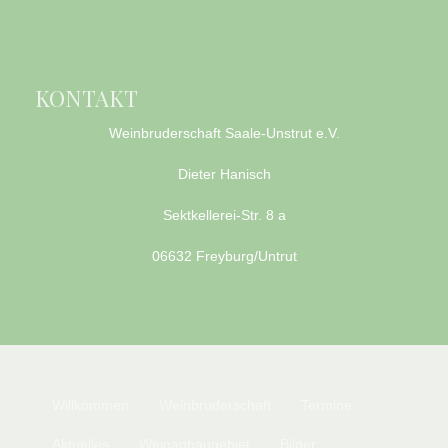
KONTAKT
Weinbruderschaft Saale-Unstrut e.V.
Dieter Hanisch
Sektkellerei-Str. 8 a
06632 Freyburg/Untrut
Willkommen
Weinbruderschaft
Termine
Aktuelles
Weinanbaugebiet
Bilder